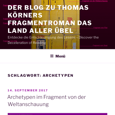
Zum
DER BLOG ZU THOMAS
Inhalt
KÖRNERS
springen
FRAGMENTROMAN DAS
LAND ALLER ÜBEL
Entdecke die Entschleunigung des Lesens – Discover the
Deceleration of Reading
Menü
SCHLAGWORT:
ARCHETYPEN
VERÖFFENTLICHT
14. SEPTEMBER 2017
AM
Archetypen im Fragment von der
Weltanschauung