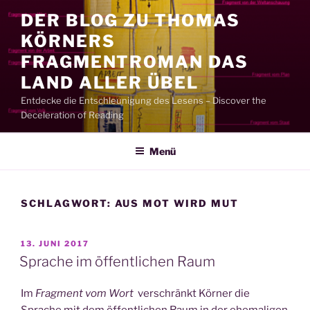
Zum
DER BLOG ZU THOMAS
Inhalt
KÖRNERS
springen
FRAGMENTROMAN DAS
LAND ALLER ÜBEL
Entdecke die Entschleunigung des Lesens – Discover the
Deceleration of Reading
Menü
SCHLAGWORT:
AUS MOT WIRD MUT
VERÖFFENTLICHT
13. JUNI 2017
AM
Sprache im öffentlichen Raum
Im
Fragment vom Wort
verschränkt Körner die
Sprache mit dem öffentlichen Raum in der ehemaligen