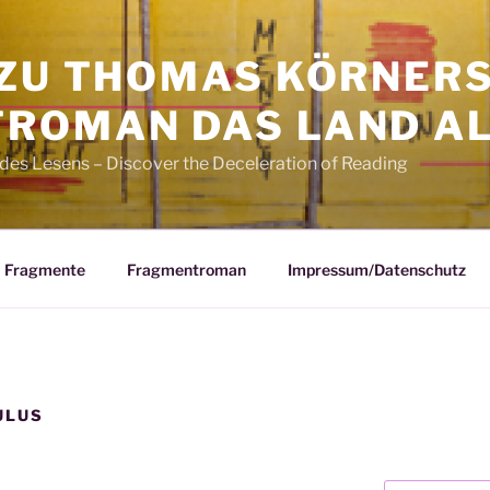
 ZU THOMAS KÖRNER
ROMAN DAS LAND AL
des Lesens – Discover the Deceleration of Reading
Fragmente
Fragmentroman
Impressum/Datenschutz
ULUS