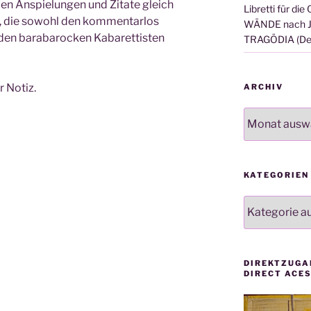
ielen Anspielungen und Zitate gleich
Libretti für d
, die sowohl den kommentarlos
WÄNDE nach J.
h den barabarocken Kabarettisten
TRAGÖDIA (Der
r Notiz.
ARCHIV
Archiv
KATEGORIEN
Kategorien
DIREKTZUGA
DIRECT ACE