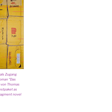
als Zugang
oman "Das
" von Thomas
estpaket as
fragment novel