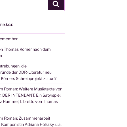
Suchen
ITRÄGE
remember
von Thomas Körner nach dem
n
trebungen, die
ünde der DDR-Literatur neu
 Körners Schreibprojekt zu tun?
em Roman: Weitere Musiktexte von
 DER INTENDANT. Ein Satyrspiel.
nz Hummel, Libretto von Thomas
em Roman: Zusammenarbeit
 Komponistin Adriana Hölszky, u.a.