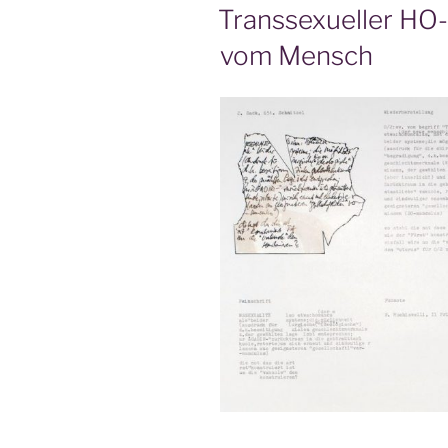
AM
Transsexueller HO
vom Mensch