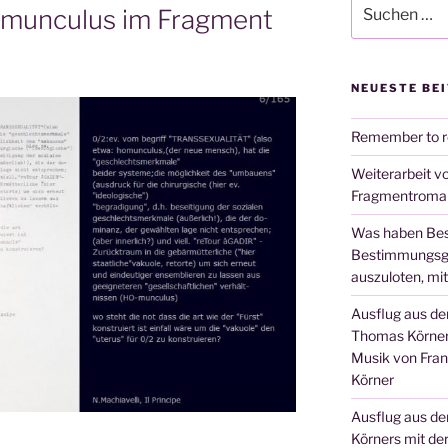
Suchen
-munculus im Fragment
nach:
NEUESTE BE
Remember to 
Weiterarbeit 
Fragmentroma
Was haben Bes
Bestimmungsgr
auszuloten, mit
Ausflug aus d
Thomas Körner:
Musik von Fra
Körner
Ausflug aus d
Körners mit der