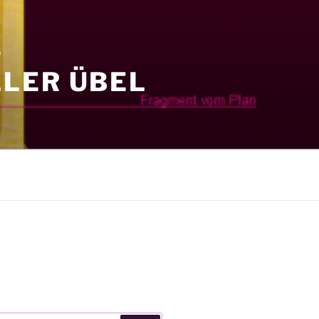
S
LER ÜBEL