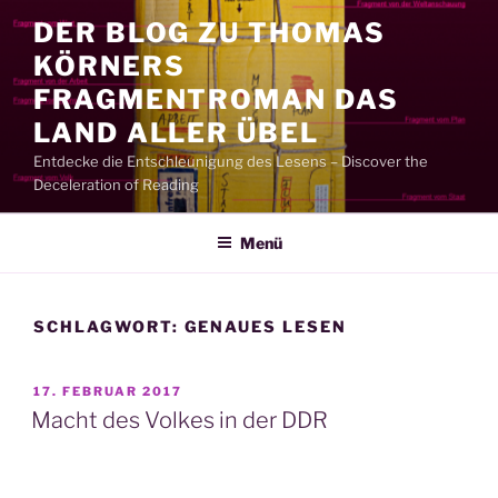
Zum
DER BLOG ZU THOMAS
Inhalt
KÖRNERS
springen
FRAGMENTROMAN DAS
LAND ALLER ÜBEL
Entdecke die Entschleunigung des Lesens – Discover the
Deceleration of Reading
Menü
SCHLAGWORT:
GENAUES LESEN
VERÖFFENTLICHT
17. FEBRUAR 2017
AM
Macht des Volkes in der DDR