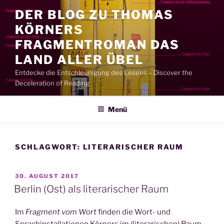
Zum
DER BLOG ZU THOMAS
Inhalt
KÖRNERS
springen
FRAGMENTROMAN DAS
LAND ALLER ÜBEL
Entdecke die Entschleunigung des Lesens – Discover the
Deceleration of Reading
Menü
SCHLAGWORT:
LITERARISCHER RAUM
VERÖFFENTLICHT
30. AUGUST 2017
AM
Berlin (Ost) als literarischer Raum
Im
Fragment vom Wort
finden die Wort- und
Sprachinstallationen Körners im (literarischen) Raum