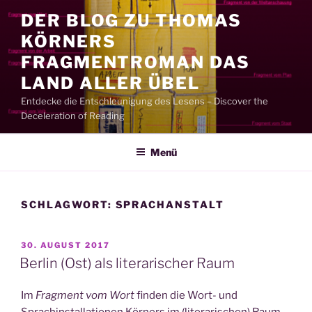
Zum
DER BLOG ZU THOMAS
Inhalt
KÖRNERS
springen
FRAGMENTROMAN DAS
LAND ALLER ÜBEL
Entdecke die Entschleunigung des Lesens – Discover the
Deceleration of Reading
Menü
SCHLAGWORT:
SPRACHANSTALT
VERÖFFENTLICHT
30. AUGUST 2017
AM
Berlin (Ost) als literarischer Raum
Im
Fragment vom Wort
finden die Wort- und
Sprachinstallationen Körners im (literarischen) Raum