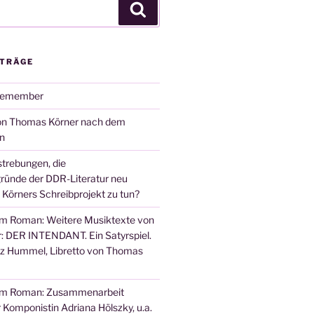
Suchen
ITRÄGE
remember
von Thomas Körner nach dem
n
trebungen, die
ünde der DDR-Literatur neu
 Körners Schreibprojekt zu tun?
em Roman: Weitere Musiktexte von
 DER INTENDANT. Ein Satyrspiel.
nz Hummel, Libretto von Thomas
em Roman: Zusammenarbeit
 Komponistin Adriana Hölszky, u.a.