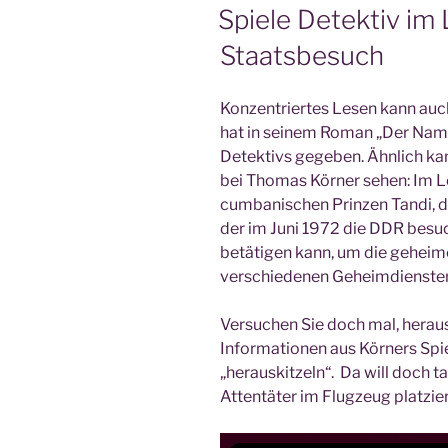
AM
Spiele Detektiv im
Staatsbesuch
Konzentriertes Lesen kann auc
hat in seinem Roman „Der Nam
Detektivs gegeben. Ähnlich ka
bei Thomas Körner sehen: Im 
cumbanischen Prinzen Tandi, de
der im Juni 1972 die DDR besuc
betätigen kann, um die gehei
verschiedenen Geheimdiensten
Versuchen Sie doch mal, heraus
Informationen aus Körners Spi
„herauskitzeln“. Da will doch t
Attentäter im Flugzeug platzie