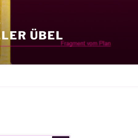
S
LER ÜBEL