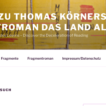
 ZU THOMAS KÖRNER
ROMAN DAS LAND AL
des Lesens – Discover the Deceleration of Reading
Fragmente
Fragmentroman
Impressum/Datenschutz
ESUCH