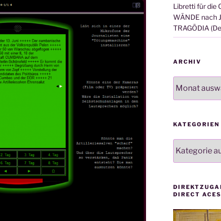
Libretti für d
WÄNDE nach J.
TRAGÖDIA (Der
ARCHIV
Archiv
KATEGORIEN
Kategorien
DIREKTZUGA
DIRECT ACE