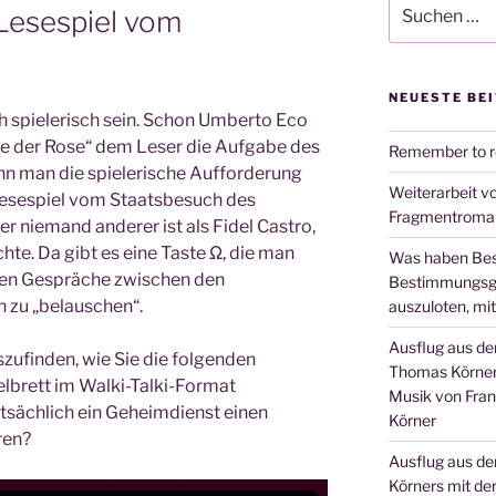
Suchen
 Lesespiel vom
nach:
NEUESTE BE
h spielerisch sein. Schon Umberto Eco
e der Rose“ dem Leser die Aufgabe des
Remember to 
nn man die spielerische Aufforderung
Weiterarbeit 
Lesespiel vom Staatsbesuch des
Fragmentroma
r niemand anderer ist als Fidel Castro,
hte. Da gibt es eine Taste Ω, die man
Was haben Bes
men Gespräche zwischen den
Bestimmungsgr
 zu „belauschen“.
auszuloten, mit
Ausflug aus d
zufinden, wie Sie die folgenden
Thomas Körner:
elbrett im Walki-Talki-Format
Musik von Fra
atsächlich ein Geheimdienst einen
Körner
ren?
Ausflug aus d
Körners mit der