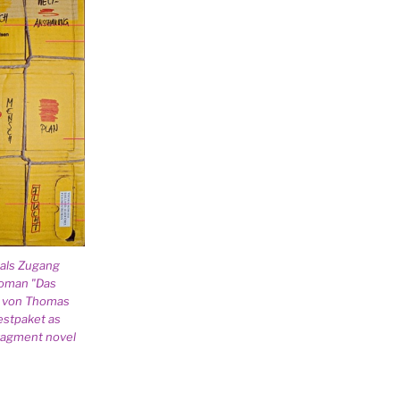
als Zugang
oman "Das
" von Thomas
estpaket as
fragment novel