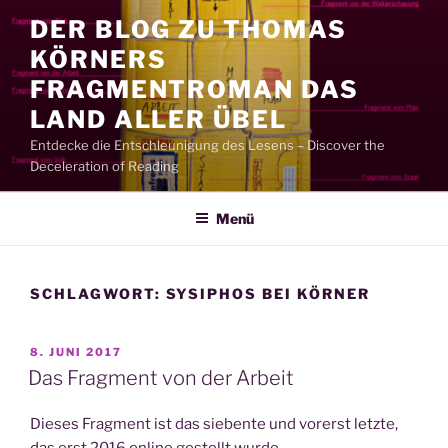
Zum
DER BLOG ZU THOMAS
Inhalt
KÖRNERS
springen
FRAGMENTROMAN DAS
LAND ALLER ÜBEL
Entdecke die Entschleunigung des Lesens – Discover the
Deceleration of Reading
Menü
SCHLAGWORT:
SYSIPHOS BEI KÖRNER
VERÖFFENTLICHT
8. JUNI 2017
AM
Das Fragment von der Arbeit
Dieses Fragment ist das siebente und vorerst letzte,
das erst 2016 online gestellt wurde.