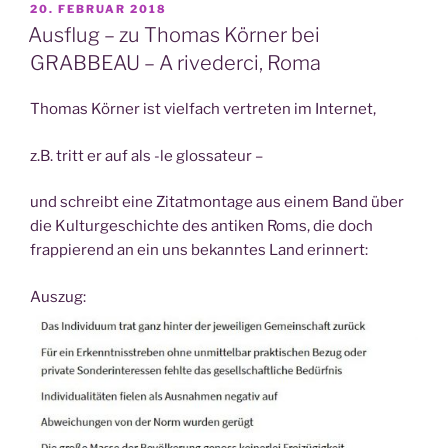
VERÖFFENTLICHT
20. FEBRUAR 2018
AM
Ausflug – zu Thomas Körner bei
GRABBEAU – A rivederci, Roma
Thomas Körner ist vielfach vertreten im Internet,
z.B. tritt er auf als -le glossateur –
und schreibt eine Zitatmontage aus einem Band über
die Kulturgeschichte des antiken Roms, die doch
frappierend an ein uns bekanntes Land erinnert:
Auszug: