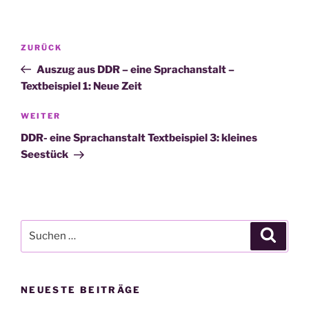
Beitragsnavigation
Vorheriger
ZURÜCK
Beitrag
Auszug aus DDR – eine Sprachanstalt –
Textbeispiel 1: Neue Zeit
Nächster
WEITER
Beitrag
DDR- eine Sprachanstalt Textbeispiel 3: kleines
Seestück
Suchen
Suche
nach:
NEUESTE BEITRÄGE