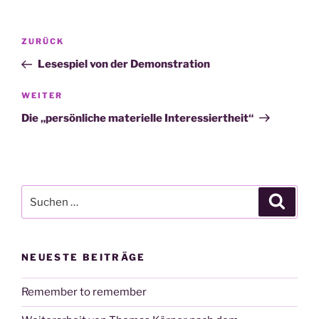
Beitragsnavigation
Vorheriger
ZURÜCK
Beitrag
Lesespiel von der Demonstration
Nächster
WEITER
Beitrag
Die „persönliche materielle Interessiertheit“
Suchen
Suche
nach:
NEUESTE BEITRÄGE
Remember to remember