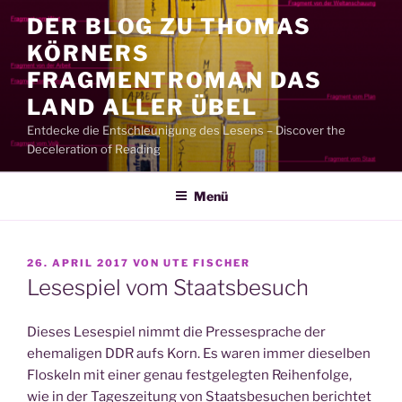
Zum
DER BLOG ZU THOMAS
Inhalt
KÖRNERS
springen
FRAGMENTROMAN DAS
LAND ALLER ÜBEL
Entdecke die Entschleunigung des Lesens – Discover the
Deceleration of Reading
Menü
VERÖFFENTLICHT
26. APRIL 2017
VON
UTE FISCHER
AM
Lesespiel vom Staatsbesuch
Dieses Lesespiel nimmt die Pressesprache der
ehemaligen DDR aufs Korn. Es waren immer dieselben
Floskeln mit einer genau festgelegten Reihenfolge,
wie in der Tageszeitung von Staatsbesuchen berichtet